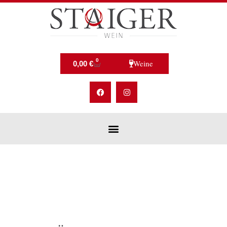
0
Weine
0,00
€
Start
/
Shop
/ Gläser und Tassen