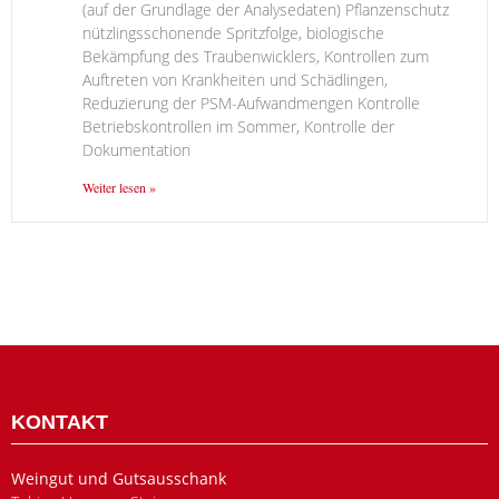
(auf der Grundlage der Analysedaten) Pflanzenschutz
nützlingsschonende Spritzfolge, biologische
Bekämpfung des Traubenwicklers, Kontrollen zum
Auftreten von Krankheiten und Schädlingen,
Reduzierung der PSM-Aufwandmengen Kontrolle
Betriebskontrollen im Sommer, Kontrolle der
Dokumentation
Weiter lesen »
KONTAKT
Weingut und Gutsausschank