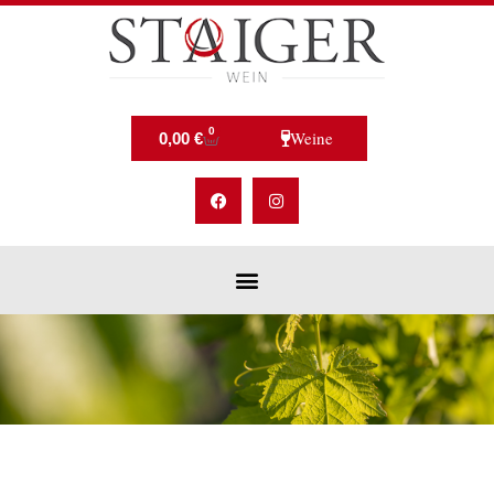
0
Weine
0,00
€