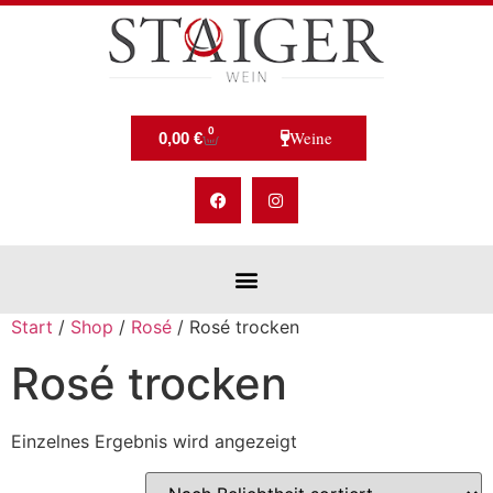
0
Weine
0,00
€
Start
/
Shop
/
Rosé
/ Rosé trocken
Rosé trocken
Einzelnes Ergebnis wird angezeigt