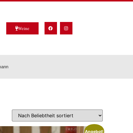
Weine
mann
Angebot!