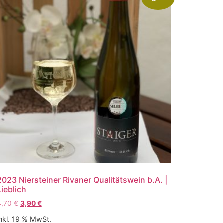
2023 Niersteiner Rivaner Qualitätswein b.A. |
Lieblich
4,70
€
3,90
€
inkl. 19 % MwSt.