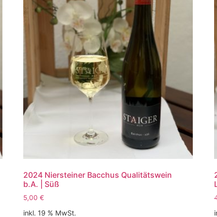
2024 Niersteiner Bacchus Qualitätswein
b.A. | Süß
5,00
€
inkl. 19 % MwSt.