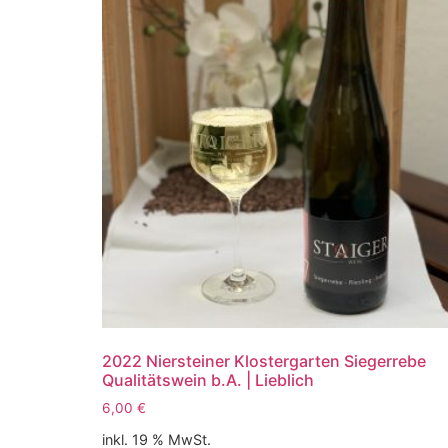
2022 Niersteiner Klostergarten Siegerrebe
Qualitätswein b.A. | Lieblich
6,00
€
inkl. 19 % MwSt.