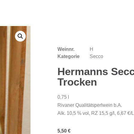
Weinnr.
H
Kategorie
Secco
Hermanns Secco
Trocken
0,75 l
Rivaner Qualitätsperlwein b.A.
Alk. 10,5 % vol, RZ 15,5 g/l, 6,67 €/Lt
5,50
€