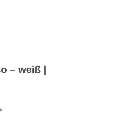
 – weiß |
r.