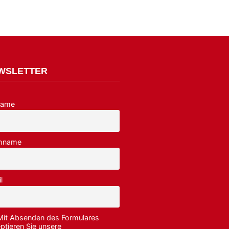
WSLETTER
name
hname
l
Mit Absenden des Formulares
ptieren Sie unsere