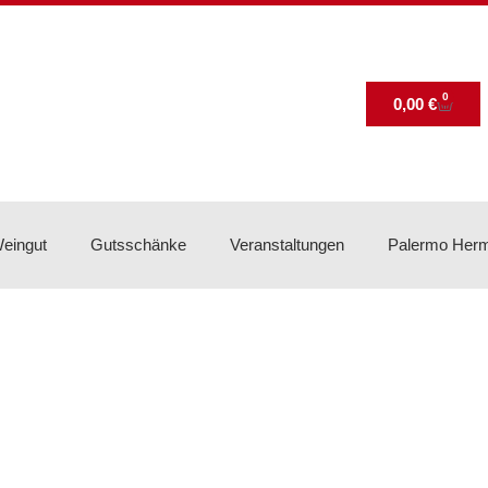
0
0,00
€
eingut
Gutsschänke
Veranstaltungen
Palermo Her
/
Secco
/ Hermanns Secco – weiß | Trocken