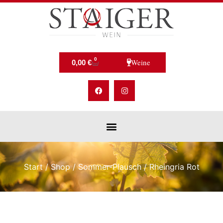
0
Weine
0,00
€
Start
/
Shop
/
Sommer-Plausch
/ Rheingria Rot