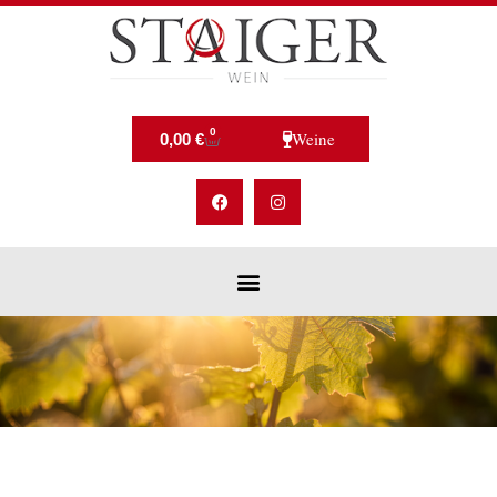
0
Weine
0,00
€